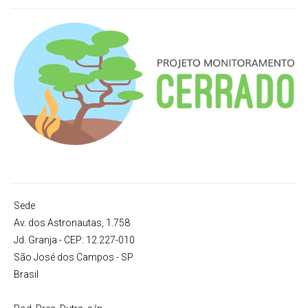
Sede
Av. dos Astronautas, 1.758
Jd. Granja - CEP: 12.227-010
São José dos Campos - SP
Brasil