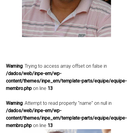
Francisco Gilney Silva
Bezerra
franciscogilney@gmail.com
(12) 3208-7777
Warning
: Trying to access array offset on false in
Lattes
/dados/web/inpe-em/wp-
content/themes/inpe_em/template-parts/equipe/equipe-
membro.php
on line
13
Warning
: Attempt to read property "name" on null in
/dados/web/inpe-em/wp-
content/themes/inpe_em/template-parts/equipe/equipe-
membro.php
on line
13