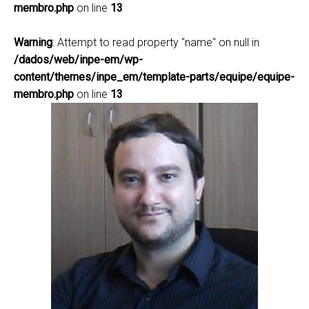
membro.php
on line
13
Warning
: Attempt to read property "name" on null in
/dados/web/inpe-em/wp-
content/themes/inpe_em/template-parts/equipe/equipe-
membro.php
on line
13
Rodrigo Avancini
avancinirodrigo@gmail.com
(12) 3208-7777