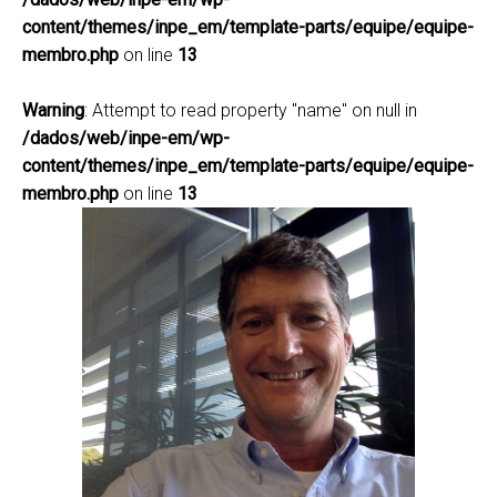
content/themes/inpe_em/template-parts/equipe/equipe-
membro.php
on line
13
Warning
: Attempt to read property "name" on null in
/dados/web/inpe-em/wp-
content/themes/inpe_em/template-parts/equipe/equipe-
membro.php
on line
13
Jean Pierre Henry Balbaud
Ometto
jean.ometto@inpe.br