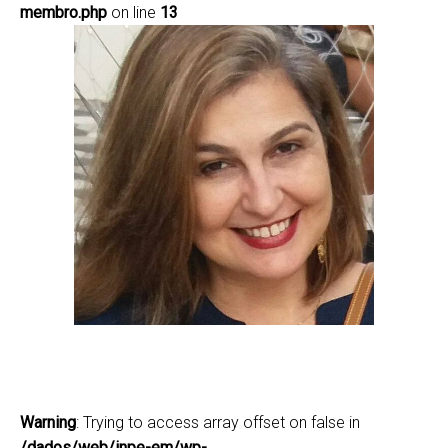
membro.php
on line
13
Ana Paula Dutra de Aguiar
ana.aguiar@inpe.br
(12) 3208-7903
Lattes
Warning
: Trying to access array offset on false in
/dados/web/inpe-em/wp-