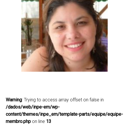
Talita Oliveira Assis
talita.assis@inpe.br
(12) 3208-7777
Lattes
Warning
: Trying to access array offset on false in
/dados/web/inpe-em/wp-
content/themes/inpe_em/template-parts/equipe/equipe-
membro.php
on line
13