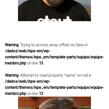
celso.vonrandow@inpe.br@inpe.br
(12) 3208-7921
Lattes
Warning
: Trying to access array offset on false in
/dados/web/inpe-em/wp-
content/themes/inpe_em/template-parts/equipe/equipe-
membro.php
on line
13
Warning
: Attempt to read property "name" on null in
/dados/web/inpe-em/wp-
content/themes/inpe_em/template-parts/equipe/equipe-
membro.php
on line
13