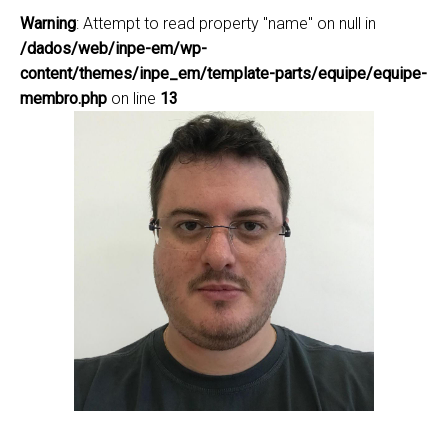
Warning
: Attempt to read property "name" on null in
/dados/web/inpe-em/wp-
content/themes/inpe_em/template-parts/equipe/equipe-
membro.php
on line
13
Diego Melo de Paula
Gomes
diego.gomes@inpe.br
(12) 3208-7777