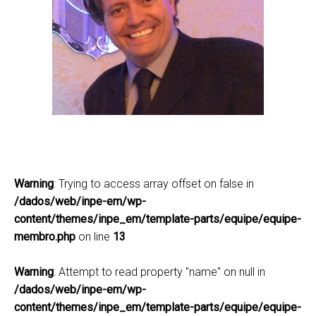
Marcos Barbosa Sanches
marcos.sanches@inpe.br
(12) 3208-7784
Lattes
Warning
: Trying to access array offset on false in
/dados/web/inpe-em/wp-
content/themes/inpe_em/template-parts/equipe/equipe-
membro.php
on line
13
Warning
: Attempt to read property "name" on null in
/dados/web/inpe-em/wp-
content/themes/inpe_em/template-parts/equipe/equipe-