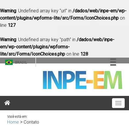
Warning
: Undefined array key "url" in
/dados/web/inpe-em/wp-
content/plugins/wpforms-lite/src/Forms/IconChoices.php
on
line
127
Warning
: Undefined array key "path" in
/dados/web/inpe-
em/wp-content/plugins/wpforms-
lite/src/Forms/IconChoices.php
on line
128
BRASIL
Simplifique!
Comunica BR
Participe
Acesso à informação
Togg
Legislação
navig
Canais
Você está em:
>
Home
Contato