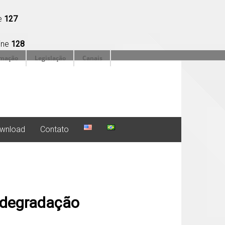
ne
127
ine
128
rmação
Legislação
Canais
wnload
Contato
 degradação