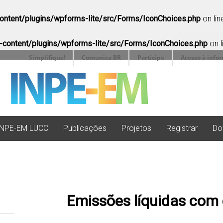
ntent/plugins/wpforms-lite/src/Forms/IconChoices.php
on li
ontent/plugins/wpforms-lite/src/Forms/IconChoices.php
on l
Simplifique!
Comunica BR
Participe
Acesso à info
INPE-EM LUCC
Publicações
Projetos
Registrar
Do
Emissões líquidas com